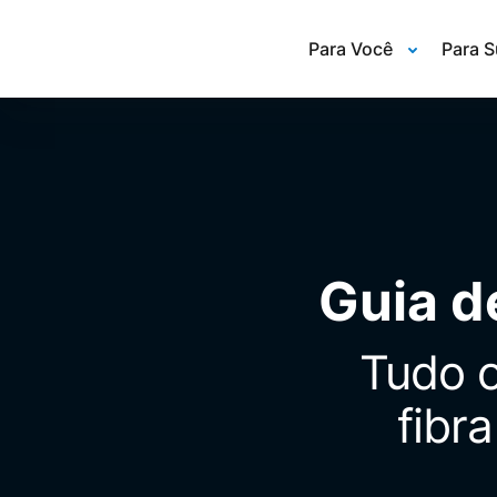
Para Você
Para 
Guia d
Tudo o
fibr