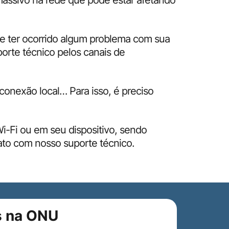
assivo na rede que pode estar afetando
de ter ocorrido algum problema com sua
orte técnico pelos canais de
onexão local… Para isso, é preciso
i-Fi ou em seu dispositivo, sendo
ato com nosso suporte técnico.
s na ONU