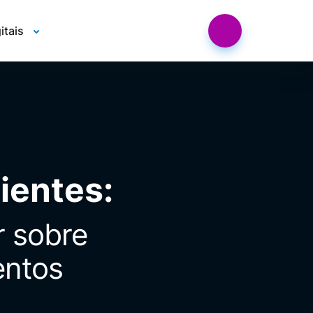
itais
ientes:
r sobre
entos