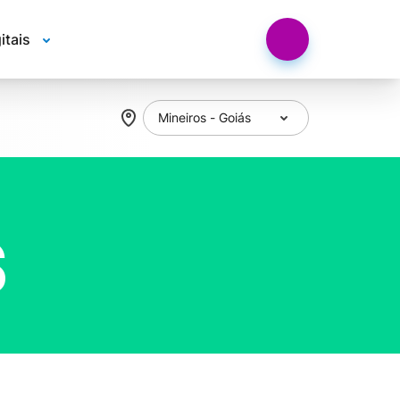
itais
S